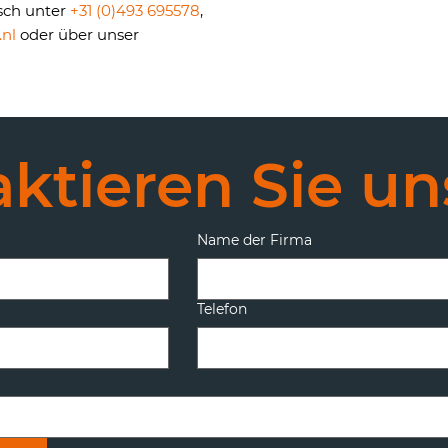
isch unter
+31 (0)493 695578
,
nl
oder über unser
ktieren Sie un
Name der Firma
Telefon