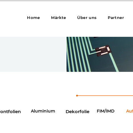
Home
Märkte
Über uns
Partner
printed electr
Aluminium
FIM/IMD
Au
rontfolien
Dekorfolie