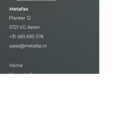
Metafas
Planker 12
5721 VG Asten
+31 493 695 578
sales@metafas.nl
Home
User interfaces
Printed electronics
Kontakt