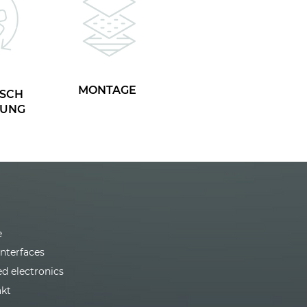
MONTAGE
SCH
TUNG
e
interfaces
ed electronics
kt