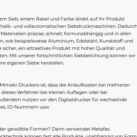
em Sieb, einem Rakel und Farbe direkt auf Ihr Produkt
f halb- und vollautomatischen Siebdruckmaschinen. Dadurc
 Materialien präzise, schnell, formunabhängig und in allen
 wie beispielsweise Aluminium, Edelstahl, Kunststoff und
ie sicher, ein attraktives Produkt mit hoher Qualität und
en. Mit unserer fortschrittlichen Siebbelichtung können wir
ere eigenen Siebe herstellen.
n Mimaki-Druckers ist, dass die Anlaufkosten bei mehreren
t dieses Verfahren bei kleinen Auflagen oder bei
. Außerdem nutzen wir den Digitaldrucker für wechselnde
des, ID-Nummern usw.
oder gewölbte Formen? Dann verwendet Metafas
ucktechnik können fast alle Produkte, unabhängig von Form