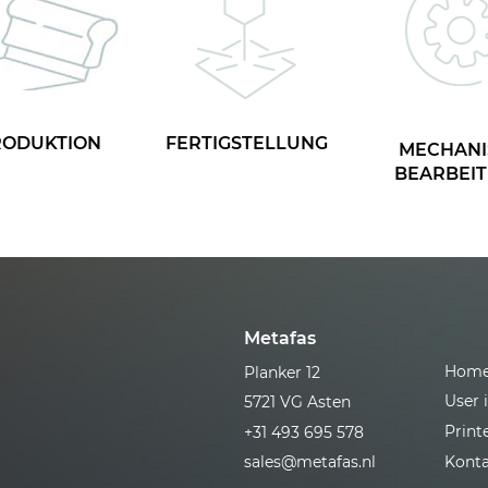
RODUKTION
FERTIGSTELLUNG
MECHANI
BEARBEI
Metafas
Hom
Planker 12
User 
5721 VG Asten
Print
+31 493 695 578
sales@metafas.nl
Konta