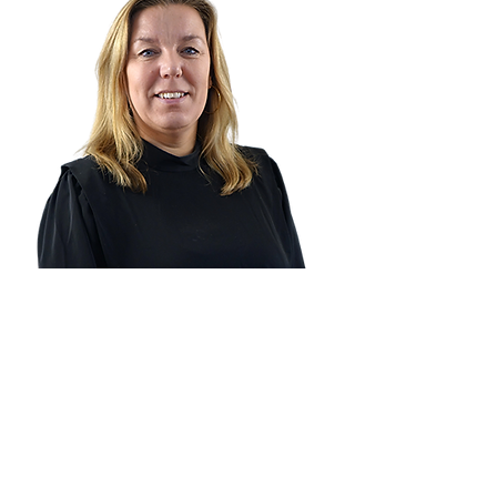
Conny Kuijt
Leiter des Betriebsbüros
administration@metafas.nl