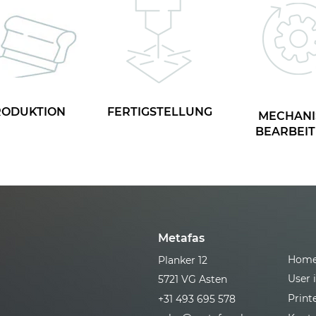
RODUKTION
FERTIGSTELLUNG
MECHANI
BEARBEI
Metafas
Hom
Planker 12
User 
5721 VG Asten
Print
+31 493 695 578