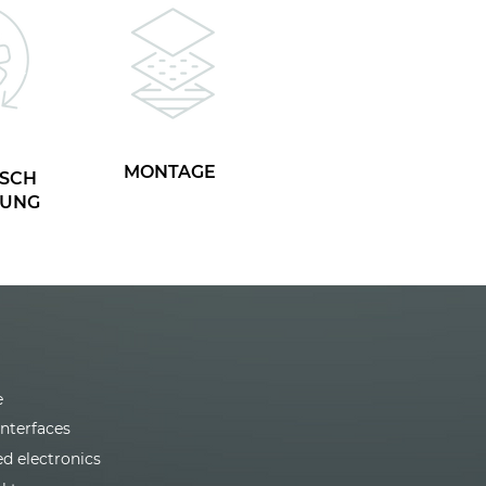
MONTAGE
SCH
TUNG
e
interfaces
ed electronics