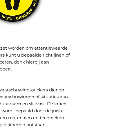
gezet worden om attentiewaarde
ers kunt u bepaalde richtlijnen of
ren, denk hierbij aan
repen.
s waarschuwingsstickers dienen
waarschuwingen of situaties aan
duurzaam en slijtvast. De kracht
s wordt bepaald door de juiste
ken materialen en technieken
elijkheden ontstaan.