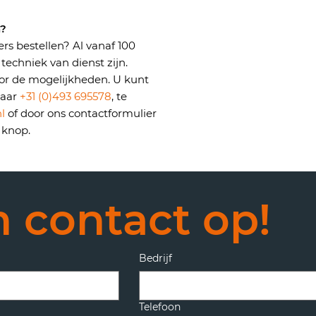
n?
ers bestellen? Al vanaf 100
techniek van dienst zijn.
or de mogelijkheden. U kunt
naar
+31 (0)493 695578
, te
l
of door ons contactformulier
 knop.
Neem contact op! 
Bedrijf
Telefoon