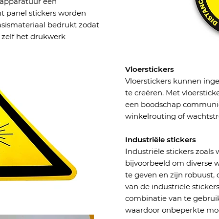
t apparatuur een
ont panel stickers worden
asismateriaal bedrukt zodat
 zelf het drukwerk
​​Vloerstickers
Vloerstickers kunnen in
te creëren. Met vloerstick
een boodschap communice
winkelrouting of wachtst
Industriële stickers
Industriële stickers zoal
bijvoorbeeld om diverse 
te geven en zijn robuust, 
van de industriële sticker
combinatie van te gebrui
waardoor onbeperkte mog