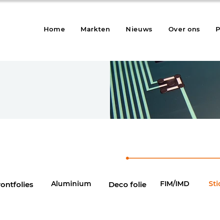
Home
Markten
Nieuws
Over ons
P
printed electr
Aluminium
FIM/IMD
Sti
rontfolies
Deco folie