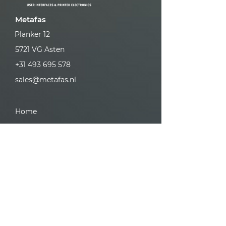
Metafas
Planker 12
5721 VG Asten
+31 493 695 578
sales@metafas.nl
Home
User interfaces
Printed electronics
Contact