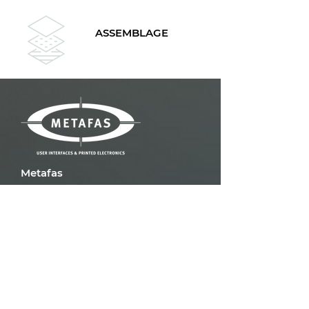
ASSEMBLAGE
Metafas
Planker 12
5721 VG Asten
+31 493 695 578
sales@metafas.nl
Home