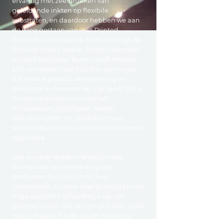
ervaring met zeefdrukken van
geleidende inkten op flexibile
substraten, en daardoor hebben we aan
de wieg gestaan van vele Printed
Electronics innovaties. Sinds 2022 ligt de
focus op
Smart Textile
,
Smart Plastics
en
Smart Packaging
. Tevens heeft Metafas
zich ontwikkelt van build-to-print naar
full service product ontwikkeling en
productie en kunnen wij u al vanaf TRL 4
niveau ondersteunen met het
ontwikkelen, prototypen, testen,
industrialiseren en opschalen naar
serieproductie van uw printed electronics
applicatie.
Met ons snel sheet-to-sheet proces
kunnen we van kleine tot grote
producten (tot 1.000 mm) zeer
competitief, in zowel lage (proto's) als ook
hoge aantallen (afhankelijk van de
grootte) tussen 100.000 en 500.000 stuks
voor u maken. En dit houdt niet op bij