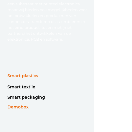
een substraat met printed electronics,
maar wij bieden ook mogelijkheden voor
het ontwikkelen en produceren van
connectors, transferen of assembleren in
het eind product, tot en met (met
partners) het ontwikkelen van de
elektronica, PCB en software.
Smart plastics
Smart textile
Smart packaging
Demobox