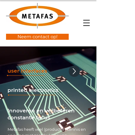
Neem contact op!
user interfaces
printed electronics
Innoveren en verbeteren
constante focus
Metafas heeft veel (productie) kennis en