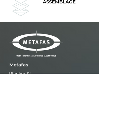
ASSEMBLAGE
Metafas
Planker 12
5721 VG Asten
+31 493 695 578
sales@metafas.nl
Home
User interfaces